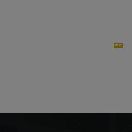
NEW
Demos
Pag
sohbet
hattı
cinsel
sohbet