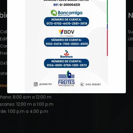
bicanos:
N
Calle Ricaurte con Calle Guevara Rojas,
Su
Edificio Antiguo Sport Book, Piso 01.
úl
Cantaura, Municipio General Pedro María
Freites, Estado Anzoátegui.
0412-1518457
atencioncontribuyente@sabatrif.com
ención al público:
ñana: 8:00 a.m a 12:00 m
scanso: 12:00 m a 1:00 p.m
de: 1:00 p.m a 4:00 p.m