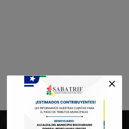
modal-check
es
Services
Portfolio
Blog
Elements
W