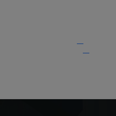
ithout Sidebar
MENU