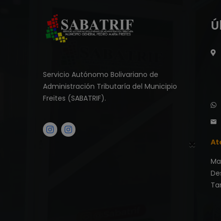
betebet
Ú
betebet
betebet
betebet
sicili
Servicio Autónomo Bolivariano de
Administración Tributaría del Municipio
bozuk
Freites (SABATRIF).
olana
kredi
sohbet
×
At
hattı
Ma
De
Tar