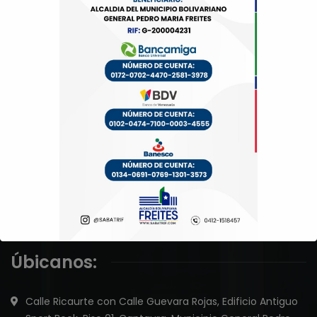
Servicio Autónomo Bolivariano de Administración Tributaría
del Municipio Freites (SABATRIF).
×
Úbicanos:
Calle Ricaurte con Calle Guevara Rojas, Edificio Antiguo