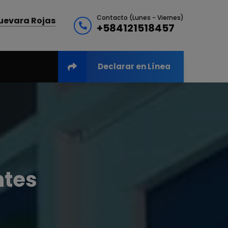
Contacto (Lunes - Viernes)
Guevara Rojas
+584121518457
Declarar en Línea
ntes