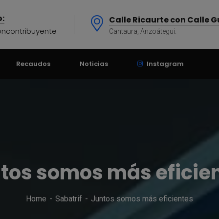
modal-check
:
Calle Ricaurte con Calle 
oncontribuyente
Cantaura, Anzoátegui.
Recaudos
Noticias
Instagram
tos somos más eficie
Home
Sabatrif
Juntos somos más eficientes