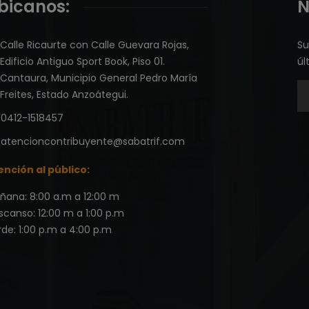
bicanos:
N
Calle Ricaurte con Calle Guevara Rojas,
Su
Edificio Antiguo Sport Book, Piso 01.
úl
Cantaura, Municipio General Pedro María
Freites, Estado Anzoátegui.
0412-1518457
atencioncontribuyente@sabatrif.com
ención al público:
ñana: 8:00 a.m a 12:00 m
scanso: 12:00 m a 1:00 p.m
de: 1:00 p.m a 4:00 p.m