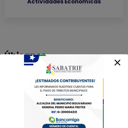
Actividades Económicas
Úbicanos
Calle Ricaurte con Calle Guevara Rojas, Edificio
Antiguo Sport Book, Piso 01. Cantaura, Municipio
General Pedro María Freites, Estado Anzoátegui.
0412-1518457
Atención al público:
Mañana: 8:00 a.m a 12:00 m Descanso: 12:00 m a