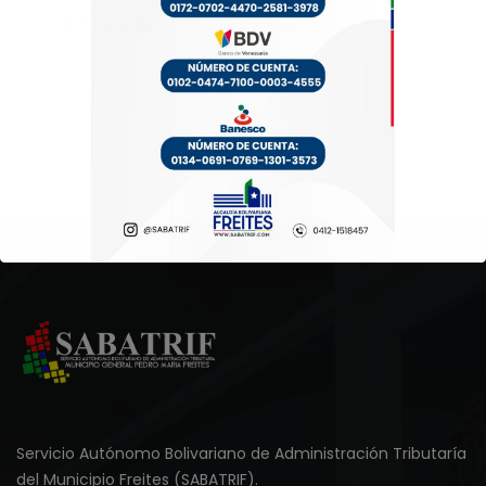
1:00 p.m Tarde: 1:00 p.m a 4:00 p.m
Servicio Autónomo Bolivariano de Administración Tributaría
del Municipio Freites (SABATRIF).