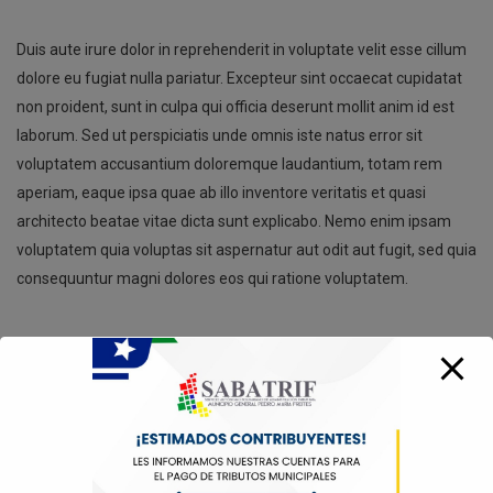
Duis aute irure dolor in reprehenderit in voluptate velit esse cillum
dolore eu fugiat nulla pariatur. Excepteur sint occaecat cupidatat
non proident, sunt in culpa qui officia deserunt mollit anim id est
laborum. Sed ut perspiciatis unde omnis iste natus error sit
voluptatem accusantium doloremque laudantium, totam rem
aperiam, eaque ipsa quae ab illo inventore veritatis et quasi
architecto beatae vitae dicta sunt explicabo. Nemo enim ipsam
voluptatem quia voluptas sit aspernatur aut odit aut fugit, sed quia
consequuntur magni dolores eos qui ratione voluptatem.
Productos relacionados