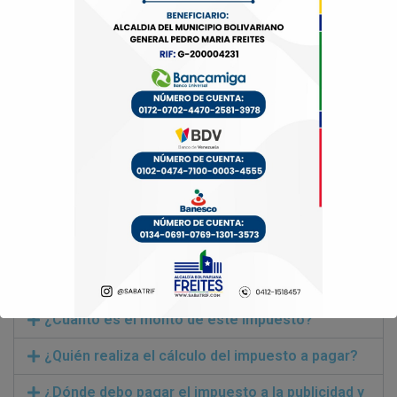
¿Quiénes están sujetos al pago de este
impuesto?
Toda personal natural o jurídica que exhiba, proyecte o
instale en bienes del
dominio público municipal o en inmuebles de
propiedad privada, siempre que sean
visibles por el público, o que se reparta de forma
impresa en la vía pública en la
jurisdicción del Municipio Freites.
¿Cuándo se paga este impuesto?
¿Cuánto es el monto de este impuesto?
¿Quién realiza el cálculo del impuesto a pagar?
¿Dónde debo pagar el impuesto a la publicidad y