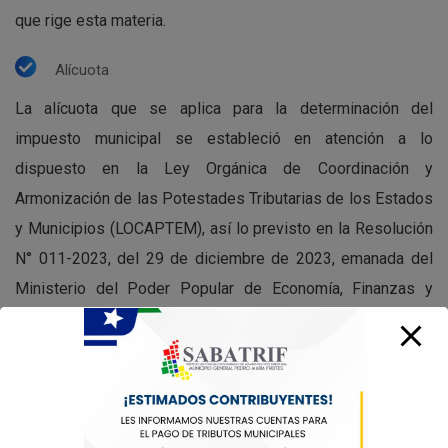
que rige esta materia.
Alícuota
La alícuota que se aplica para la determinación del
impuesto municipal se estableció en atención a lo
dispuesto en la Ley Orgánica de Coordinación y
Armonización de las Potestades Tributarias de los Estados
y Municipios (LOCAPTEM), así lo previsto en la Resolución
N° 011-2023, del 29 de diciembre de 2023, emanada del
Ministerio del Poder Popular de Economía, Finanzas y
Comercio Exterior.
Preguntas
Frecuentes